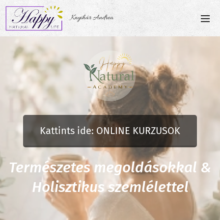
Knyihár Andrea
Kattints ide: ONLINE KURZUSOK
Természetes megoldásokkal &
Holisztikus szemlélettel